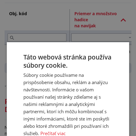
Obj. kód
Priemer a množstvo
hadice
na navijak
10737100
1/2" - 40 m, 3/4" - 30 m
Táto webová stránka používa
súbory cookie.
Súbory cookie používame na
prispôsobenie obsahu, reklám a analýzu
*)
Ceny sú bez DPH, platné pre podnikateľov.
Podrobnejšie o účtovaní DPH.
návštevnosti. Informácie o vašom
používaní našej stránky zdieľame aj s
Podrobný popis: NÁSTENNÝ
našimi reklamnými a analytickými
DRŽIAK NA HADICE
partnermi, ktorí ich môžu kombinovať s
inými informáciami, ktoré ste im poskytli
alebo ktoré zhromaždili pri používaní ich
Nástenný plastový držiak na hadice je konštruovaný na ľahké
služieb.
Prečítať viac
navíjanie hadice, určený na pripevnenie na stenu. Hadica je