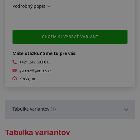
hadica a spojovací materiál nie je súčasťou držiaka
Podrobný popis
CHCEM SI VYBRAŤ VARIANT
Máte otázku? Sme tu pre vás!
+421 249 683 813
gumex@gumex.sk
Predajne
Tabuľka variantov (1)
Podrobný popis
Tabuľka variantov