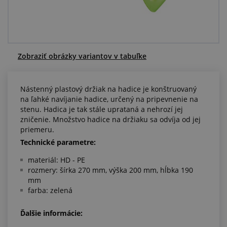
Centrum dopytov
Všetko o nákupe
Zobraziť obrázky variantov v tabuľke
O nás a kariéra
Nástenný plastový držiak na hadice je konštruovaný
na ľahké navíjanie hadice, určený na pripevnenie na
stenu. Hadica je tak stále uprataná a nehrozí jej
zničenie. Množstvo hadice na držiaku sa odvíja od jej
priemeru.
Technické parametre:
materiál: HD - PE
rozmery: šírka 270 mm, výška 200 mm, hĺbka 190
mm
farba: zelená
Ďalšie informácie: