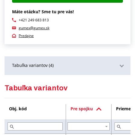
Máte otázku? Sme tu pre vás!
+421 249 683 813
gumex@gumex.sk
Predajne
Tabuľka variantov (4)
Podrobný popis
Tabuľka variantov
Služby (1)
Obj. kód
Pre spojku
Priemer 