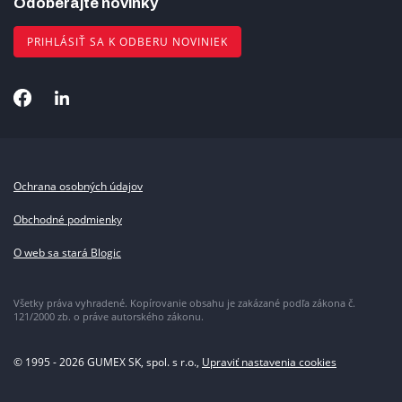
Odoberajte novinky
PRIHLÁSIŤ SA K ODBERU NOVINIEK
Ochrana osobných údajov
Obchodné podmienky
O web sa stará Blogic
Všetky práva vyhradené. Kopírovanie obsahu je zakázané podľa zákona č.
121/2000 zb. o práve autorského zákonu.
© 1995 - 2026 GUMEX SK, spol. s r.o.,
Upraviť nastavenia cookies