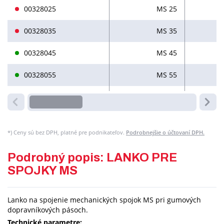
00328025
MS 25
00328035
MS 35
00328045
MS 45
00328055
MS 55
*)
Ceny sú bez DPH, platné pre podnikateľov.
Podrobnejšie o účtovaní DPH.
Podrobný popis: LANKO PRE
SPOJKY MS
Lanko na spojenie mechanických spojok MS pri gumových
dopravníkových pásoch.
Technické parametre: