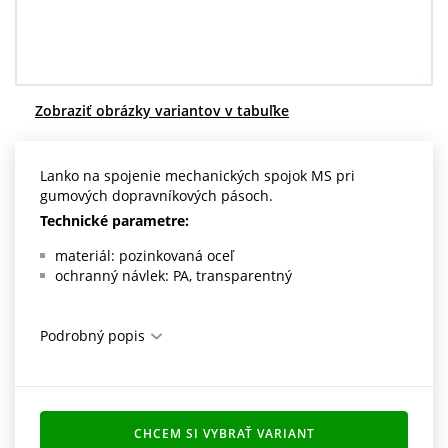
Centrum dopytov
Všetko o nákupe
Zobraziť obrázky variantov v tabuľke
O nás a kariéra
Lanko na spojenie mechanických spojok MS pri
gumových dopravníkových pásoch.
Technické parametre:
materiál: pozinkovaná oceľ
ochranný návlek: PA, transparentný
Podrobný popis
CHCEM SI VYBRAŤ VARIANT