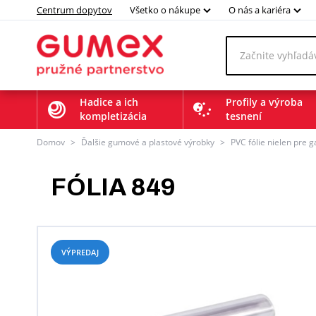
Centrum dopytov
Všetko o nákupe
O nás a kariéra
Hadice a ich
Profily a výroba
kompletizácia
tesnení
Domov
>
Ďalšie gumové a plastové výrobky
>
PVC fólie nielen pre 
FÓLIA 849
VÝPREDAJ