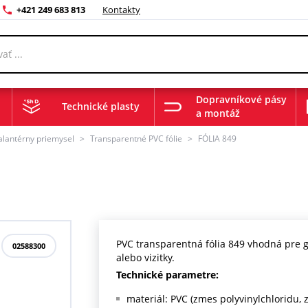
+421 249 683 813
Kontakty
Dopravníkové pásy
Technické plasty
a montáž
galantérny priemysel
>
Transparentné PVC fólie
>
FÓLIA 849
PVC transparentná fólia 849 vhodná pre ga
02588300
alebo vizitky.
Technické parametre:
materiál: PVC (zmes polyvinylchloridu, z