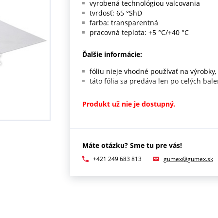
vyrobená technológiou valcovania
tvrdosť: 65 °ShD
farba: transparentná
pracovná teplota: +5 °C/+40 °C
Ďalšie informácie:
fóliu nieje vhodné používať na výrobk
táto fólia sa predáva len po celých bal
Produkt už nie je dostupný.
Máte otázku? Sme tu pre vás!
+421 249 683 813
gumex@gumex.sk