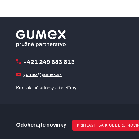
+421 249 683 813
gumex@gumex.sk
Kontaktné adresy a telefóny
Odoberajte novinky
PRIHLÁSIŤ SA K ODBERU NOVI