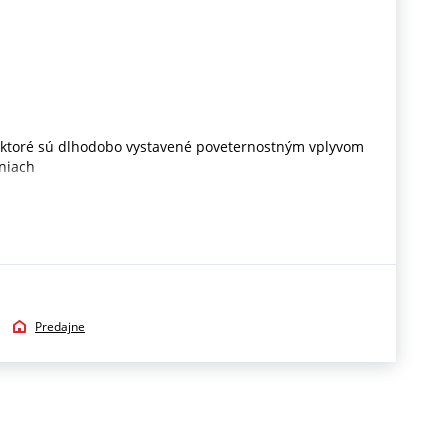
y, ktoré sú dlhodobo vystavené poveternostným vplyvom
eniach
Predajne