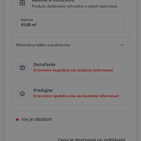
Produkt dodávame výhradne v celých baleniach.
Balenie
65,00 m²
Minimálny odber a podmienky
Minimálny odber
Doručenie
65,00 m²
O termíne expedície vás budeme informovať
Podmienky
Násobky
65,00 m²
Predajne
O termíne vyzdvihnutia vás budeme informovať
nie je skladom
Cena je dostupná po prihlásení