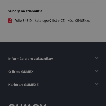
Súbory na stiahnutie
Fólie 846 D - katalogový list v CZ - kód: 05465xxx
Informácie pre zákazníkov
Doprava a zasielanie tovaru
O firme GUMEX
Obchodné podmienky
Predstavenie firmy GUMEX
Kariéra v GUMEXE
Fakturácia DPH
Certifikácia ISO
Dobre zladený pracovný tím
Registrácia a spolupráca