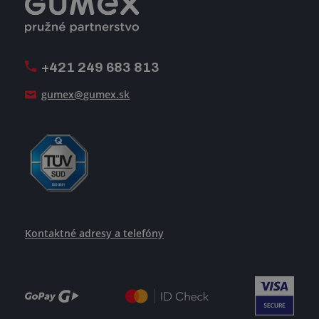
Úpravy na mieru a montáže
Voľné pracovné miesta
Firemný časopis Géčko
Oznamovacia linka
Pošlite nám svoj životopis
+421 249 683 813
Ako uspieť
gumex@gumex.sk
Kontaktné adresy a telefóny