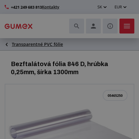
Kontakty
SK
EUR
+421 249 683 813
Transparentné PVC fólie
Hadice a ich kompletizácia
Profily a výroba tesnení
Bezftalátová fólia 846 D, hrúbka
0,25mm, šírka 1300mm
Technické plasty
Dopravníkové pásy a montáž
05465250
Lepšie pracovné prostredie
Ďalšie gumové a plastové výrobky