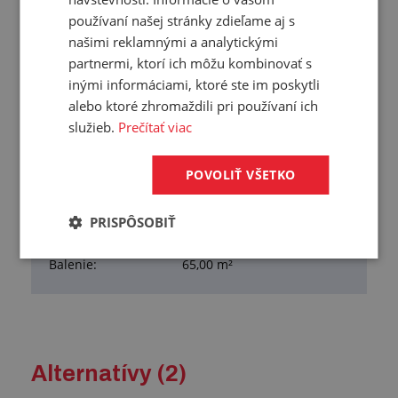
používaní našej stránky zdieľame aj s
Prehľad vlastností
našimi reklamnými a analytickými
partnermi, ktorí ich môžu kombinovať s
Hrúbka:
0.25 mm
inými informáciami, ktoré ste im poskytli
Šírka:
1300 mm
alebo ktoré zhromaždili pri používaní ich
Charakteristika:
bezftalátová
služieb.
Prečítať viac
Tvrdosť:
40 °ShD
Materiál:
PVC
POVOLIŤ VŠETKO
Pracovná teplota:
+5/+40 °C
Farba:
transparentná
PRISPÔSOBIŤ
Hmotnosť:
0,356 kg/m²
Balenie:
65,00 m²
Alternatívy (2)