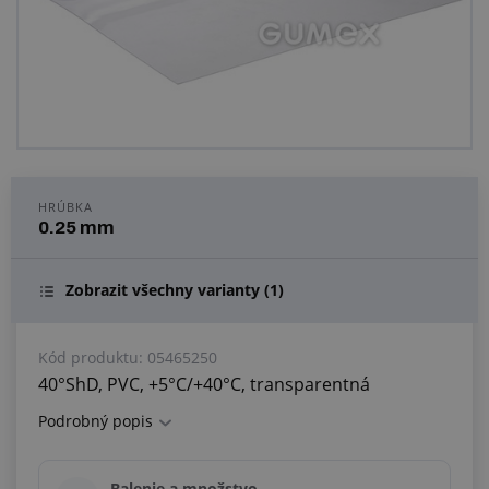
Centrum dopytov
Všetko o nákupe
O nás a kariéra
HRÚBKA
0.25 mm
Zobrazit všechny varianty
(1)
Kód produktu:
05465250
40°ShD, PVC, +5°C/+40°C, transparentná
Podrobný popis
Balenie a množstvo