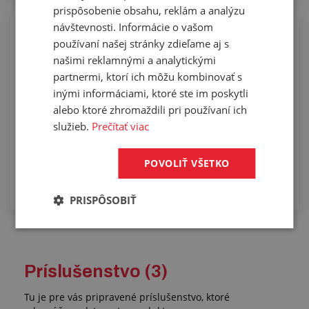
prispôsobenie obsahu, reklám a analýzu
návštevnosti. Informácie o vašom
Osadzovanie potravinárskych hadíc
používaní našej stránky zdieľame aj s
nerezovými koncovkami
našimi reklamnými a analytickými
partnermi, ktorí ich môžu kombinovať s
inými informáciami, ktoré ste im poskytli
alebo ktoré zhromaždili pri používaní ich
služieb.
Prečítať viac
POVOLIŤ VŠETKO
PRISPÔSOBIŤ
Príslušenstvo (3)
Tu je pre vás pripravené príslušenstvo, ktoré