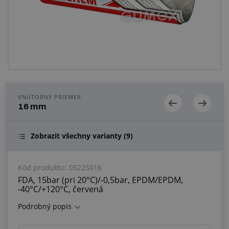
Centrum dopytov
Všetko o nákupe
O nás a kariéra
VNÚTORNÝ PRIEMER
16 mm
Zobrazit všechny varianty
(9)
Kód produktu:
05225016
FDA, 15bar (pri 20°C)/-0,5bar, EPDM/EPDM,
-40°C/+120°C, červená
Podrobný popis