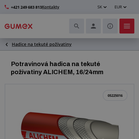
Kontakty
SK
EUR
+421 249 683 813
Hadice na tekuté požívatiny
Hadice a ich kompletizácia
Profily a výroba tesnení
Potravinová hadica na tekuté
požívatiny ALICHEM, 16/24mm
Technické plasty
Dopravníkové pásy a montáž
05225016
Lepšie pracovné prostredie
Ďalšie gumové a plastové výrobky