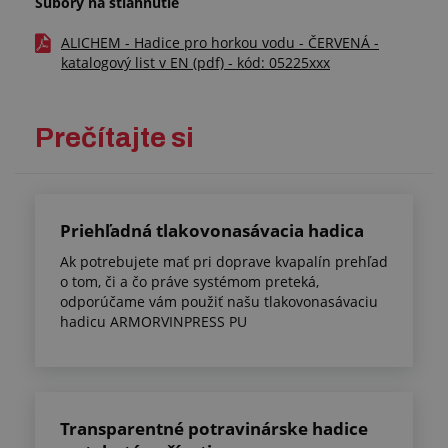
Súbory na stiahnutie
ALICHEM - Hadice pro horkou vodu - ČERVENÁ -
katalogový list v EN (pdf) - kód: 05225xxx
Prečítajte si
Priehľadná tlakovonasávacia hadica
Ak potrebujete mať pri doprave kvapalín prehľad
o tom, či a čo práve systémom preteká,
odporúčame vám použiť našu tlakovonasávaciu
hadicu ARMORVINPRESS PU
Transparentné potravinárske hadice