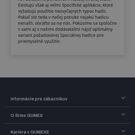
Existujú však aj veľmi špecifické aplikácie, ktoré
vyžadujú použitie nezvyčajných typov hadíc.
Pokiaľ ste teda v našej ponuke nejakú hadicu
nenašli, obráťte sa na nás. Pokúsime sa spoločne
s vami aj s našimi dodávateľmi nájsť optimálny
variant požadovanej špeciálnej hadice pre
priemyselné využitie.
Informácie pre zákazníkov
Doprava a zasielanie tovaru
O firme GUMEX
Obchodné podmienky
Predstavenie firmy GUMEX
Kariéra v GUMEXE