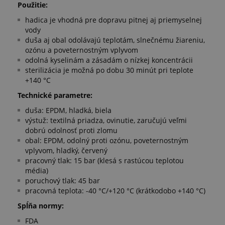
Použitie:
hadica je vhodná pre dopravu pitnej aj priemyselnej
vody
duša aj obal odolávajú teplotám, slnečnému žiareniu,
ozónu a poveternostným vplyvom
odolná kyselinám a zásadám o nízkej koncentrácii
sterilizácia je možná po dobu 30 minút pri teplote
+140 °C
Technické parametre:
duša: EPDM, hladká, biela
výstuž: textilná priadza, ovinutie, zaručujú veľmi
dobrú odolnosť proti zlomu
obal: EPDM, odolný proti ozónu, poveternostným
vplyvom, hladký, červený
pracovný tlak: 15 bar (klesá s rastúcou teplotou
média)
poruchový tlak: 45 bar
pracovná teplota: -40 °C/+120 °C (krátkodobo +140 °C)
Spĺňa normy:
FDA