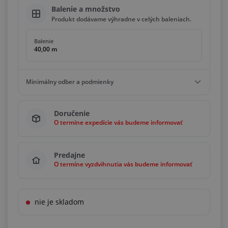
Balenie a množstvo
Produkt dodávame výhradne v celých baleniach.
Balenie
40,00 m
Minimálny odber a podmienky
Minimálny odber
Doručenie
40,00 m
O termíne expedície vás budeme informovať
Podmienky
Násobky
40,00 m
Predajne
O termíne vyzdvihnutia vás budeme informovať
nie je skladom