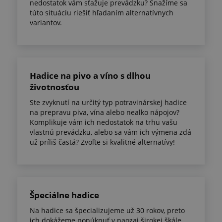
nedostatok vám sťažuje prevádzku? Snažíme sa
túto situáciu riešiť hľadaním alternatívnych
variantov.
Hadice na pivo a víno s dlhou
životnosťou
Ste zvyknutí na určitý typ potravinárskej hadice
na prepravu piva, vína alebo nealko nápojov?
Komplikuje vám ich nedostatok na trhu vašu
vlastnú prevádzku, alebo sa vám ich výmena zdá
už príliš častá? Zvoľte si kvalitné alternatívy!
Špeciálne hadice
Na hadice sa špecializujeme už 30 rokov, preto
ich dokážeme ponúknuť v naozaj širokej škále.