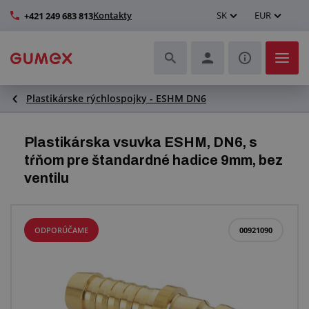
Kontakty
SK
EUR
+421 249 683 813
Plastikárske rýchlospojky - ESHM DN6
Hadice a ich kompletizácia
Profily a výroba tesnení
Plastikárska vsuvka ESHM, DN6, s
tŕňom pre štandardné hadice 9mm, bez
Technické plasty
ventilu
Dopravníkové pásy a montáž
ODPORÚČAME
00921090
Lepšie pracovné prostredie
Ďalšie gumové a plastové výrobky