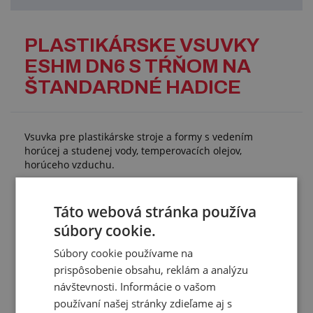
PLASTIKÁRSKE VSUVKY
ESHM DN6 S TŔŇOM NA
ŠTANDARDNÉ HADICE
Vsuvka pre plastikárske stroje a formy s vedením
horúcej a studenej vody, temperovacích olejov,
horúceho vzduchu.
Technické parametre:
tŕň priamy na štandardnú hadicu
Táto webová stránka používa
bez ventilu
súbory cookie.
rozmer vsuvky: 9 mm
pracovný tlak: 15 bar
Súbory cookie používame na
materiál: mosadz 2.0401
prispôsobenie obsahu, reklám a analýzu
pracovná teplota: -20 °C/+200 °C
návštevnosti. Informácie o vašom
používaní našej stránky zdieľame aj s