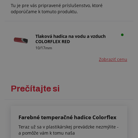
Tu je pre vás pripravené príslušenstvo, ktoré
odporúčame k tomuto produktu.
Tlaková hadica na vodu a vzduch
COLORFLEX RED
10/17mm
Zobraziť cenu
Prečítajte si
Farebné temperačné hadice Colorflex
Teraz už sa v plastikárskej prevádzke nezmýlite -
a pomôže vám k tomu naša