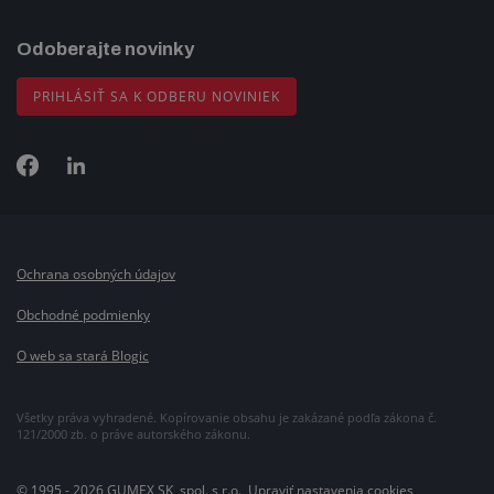
Odoberajte novinky
PRIHLÁSIŤ SA K ODBERU NOVINIEK
Ochrana osobných údajov
Obchodné podmienky
O web sa stará Blogic
Všetky práva vyhradené. Kopírovanie obsahu je zakázané podľa zákona č.
121/2000 zb. o práve autorského zákonu.
© 1995 - 2026 GUMEX SK, spol. s r.o.,
Upraviť nastavenia cookies