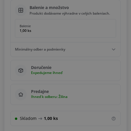
Balenie a množstvo
Produkt dodávame výhradne v celých baleniach.
Balenie
1,00 ks
Minimálny odber a podmienky
Minimálny odber
Doručenie
1,00 ks
Expedujeme ihneď
Podmienky
Násobky
1,00 ks
Predajne
Ihneď k odberu: Žilina
Skladom
1,00 ks