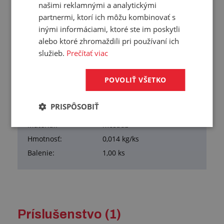
našimi reklamnými a analytickými
Prehľad vlastností
partnermi, ktorí ich môžu kombinovať s
inými informáciami, ktoré ste im poskytli
Pre hadicu<br>s
9 mm
alebo ktoré zhromaždili pri používaní ich
vnútorným
služieb.
Prečítať viac
priemerom:
Typ:
bez ventilu
POVOLIŤ VŠETKO
DN:
6
Pracovný tlak:
15 bar
PRISPÔSOBIŤ
Pracovná teplota:
-20/+200 °C
Materiál:
mosadz
Hmotnosť:
0,014 kg/ks
Balenie:
1,00 ks
Príslušenstvo (1)