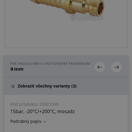
Centrum dopytov
Všetko o nákupe
O nás a kariéra
PRE HADICU<BR>S VNÚTORNÝM PRIEMEROM
9 mm
Zobrazit všechny varianty
(3)
Kód produktu:
00921090
15bar, -20°C/+200°C, mosadz
Podrobný popis